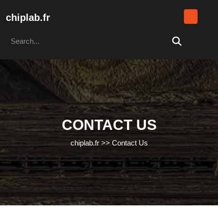
Skip
to
chiplab.fr
content
Search
Skip
for:
to
content
CONTACT US
chiplab.fr
>>
Contact Us