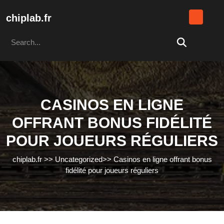
Skip
to
chiplab.fr
content
Search
Skip
for:
to
content
CASINOS EN LIGNE
OFFRANT BONUS FIDÉLITÉ
POUR JOUEURS RÉGULIERS
chiplab.fr
>>
Uncategorized
>>
Casinos en ligne offrant bonus
fidélité pour joueurs réguliers