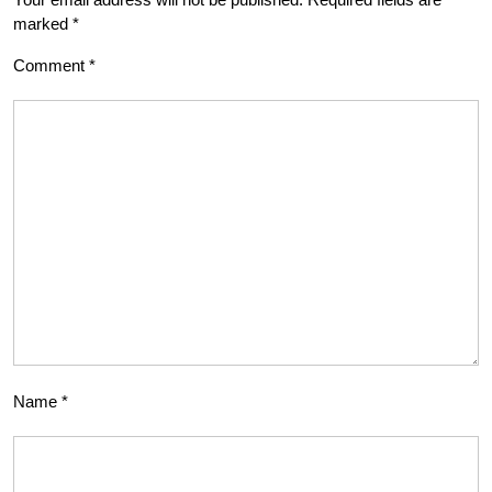
marked
*
Comment
*
Name
*