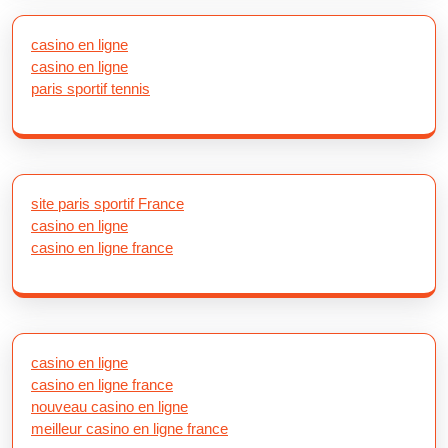
casino en ligne
casino en ligne
paris sportif tennis
site paris sportif France
casino en ligne
casino en ligne france
casino en ligne
casino en ligne france
nouveau casino en ligne
meilleur casino en ligne france