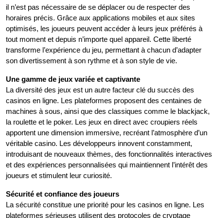
il n’est pas nécessaire de se déplacer ou de respecter des
horaires précis. Grâce aux applications mobiles et aux sites
optimisés, les joueurs peuvent accéder à leurs jeux préférés à
tout moment et depuis n’importe quel appareil. Cette liberté
transforme l’expérience du jeu, permettant à chacun d’adapter
son divertissement à son rythme et à son style de vie.
Une gamme de jeux variée et captivante
La diversité des jeux est un autre facteur clé du succès des
casinos en ligne. Les plateformes proposent des centaines de
machines à sous, ainsi que des classiques comme le blackjack,
la roulette et le poker. Les jeux en direct avec croupiers réels
apportent une dimension immersive, recréant l’atmosphère d’un
véritable casino. Les développeurs innovent constamment,
introduisant de nouveaux thèmes, des fonctionnalités interactives
et des expériences personnalisées qui maintiennent l’intérêt des
joueurs et stimulent leur curiosité.
Sécurité et confiance des joueurs
La sécurité constitue une priorité pour les casinos en ligne. Les
plateformes sérieuses utilisent des protocoles de cryptage