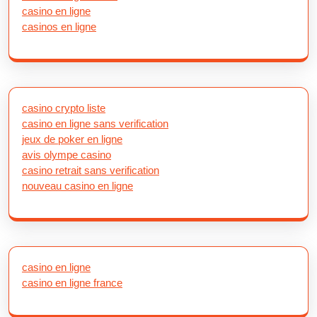
casino en ligne
casinos en ligne
casino crypto liste
casino en ligne sans verification
jeux de poker en ligne
avis olympe casino
casino retrait sans verification
nouveau casino en ligne
casino en ligne
casino en ligne france