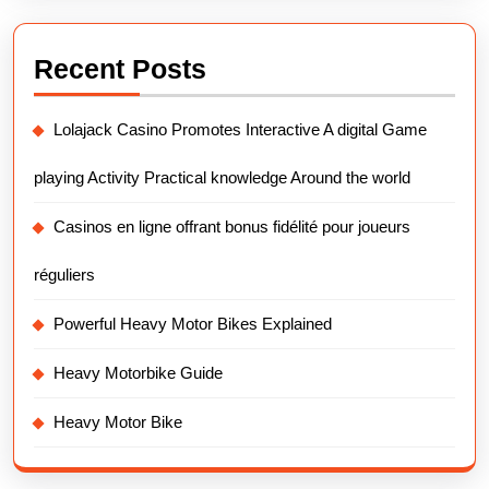
Recent Posts
Lolajack Casino Promotes Interactive A digital Game
playing Activity Practical knowledge Around the world
Casinos en ligne offrant bonus fidélité pour joueurs
réguliers
Powerful Heavy Motor Bikes Explained
Heavy Motorbike Guide
Heavy Motor Bike