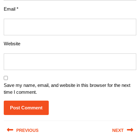
Email
*
Website
Save my name, email, and website in this browser for the next
time I comment.
Post
PREVIOUS
NEXT
navigation