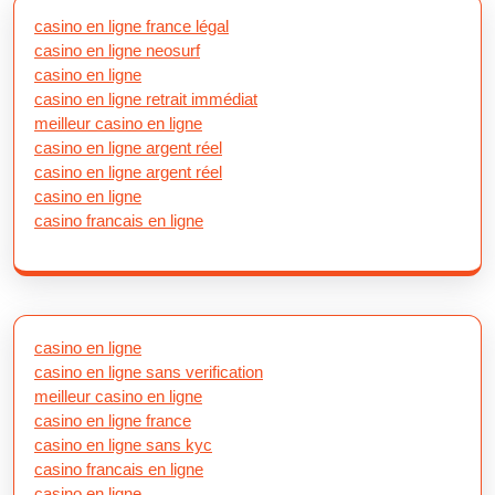
casino en ligne france légal
casino en ligne neosurf
casino en ligne
casino en ligne retrait immédiat
meilleur casino en ligne
casino en ligne argent réel
casino en ligne argent réel
casino en ligne
casino francais en ligne
casino en ligne
casino en ligne sans verification
meilleur casino en ligne
casino en ligne france
casino en ligne sans kyc
casino francais en ligne
casino en ligne