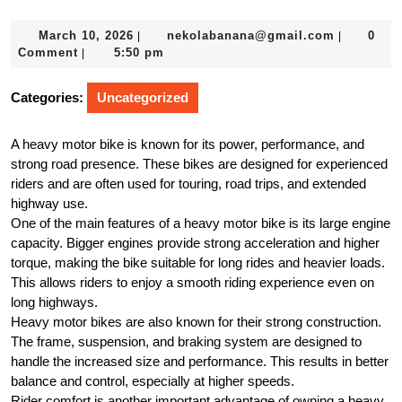
March
nekolaba
March 10, 2026
nekolabanana@gmail.com
0
|
|
10,
Comment
5:50 pm
|
2026
Categories:
Uncategorized
A heavy motor bike is known for its power, performance, and
strong road presence. These bikes are designed for experienced
riders and are often used for touring, road trips, and extended
highway use.
One of the main features of a heavy motor bike is its large engine
capacity. Bigger engines provide strong acceleration and higher
torque, making the bike suitable for long rides and heavier loads.
This allows riders to enjoy a smooth riding experience even on
long highways.
Heavy motor bikes are also known for their strong construction.
The frame, suspension, and braking system are designed to
handle the increased size and performance. This results in better
balance and control, especially at higher speeds.
Rider comfort is another important advantage of owning a heavy