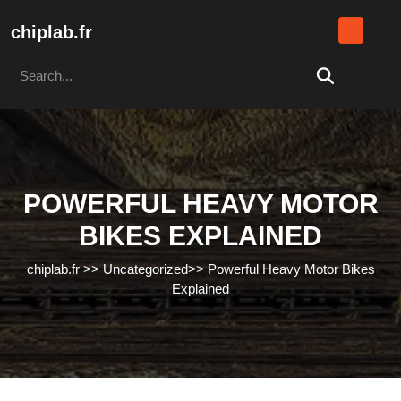
Skip
to
chiplab.fr
content
Search
Skip
for:
to
content
POWERFUL HEAVY MOTOR
BIKES EXPLAINED
chiplab.fr
>>
Uncategorized
>>
Powerful Heavy Motor Bikes
Explained