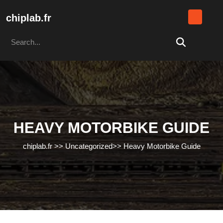
Skip
to
chiplab.fr
content
Search
Skip
for:
to
content
HEAVY MOTORBIKE GUIDE
chiplab.fr
>>
Uncategorized
>>
Heavy Motorbike Guide