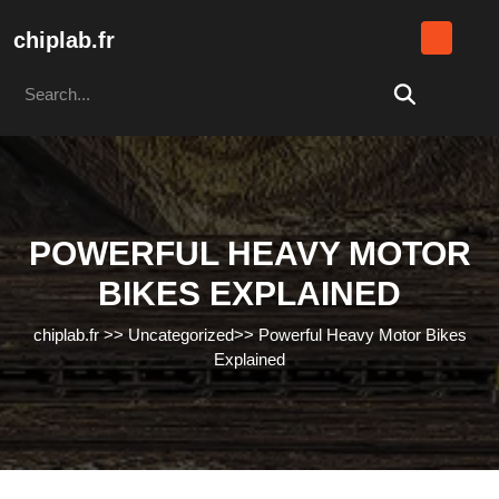
Skip
to
chiplab.fr
content
Search
Skip
for:
to
content
POWERFUL HEAVY MOTOR
BIKES EXPLAINED
chiplab.fr
>>
Uncategorized
>>
Powerful Heavy Motor Bikes
Explained