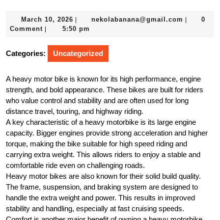
March
nekolaba
March 10, 2026
nekolabanana@gmail.com
0
|
|
10,
Comment
5:50 pm
|
2026
Categories:
Uncategorized
A heavy motor bike is known for its high performance, engine
strength, and bold appearance. These bikes are built for riders
who value control and stability and are often used for long
distance travel, touring, and highway riding.
A key characteristic of a heavy motorbike is its large engine
capacity. Bigger engines provide strong acceleration and higher
torque, making the bike suitable for high speed riding and
carrying extra weight. This allows riders to enjoy a stable and
comfortable ride even on challenging roads.
Heavy motor bikes are also known for their solid build quality.
The frame, suspension, and braking system are designed to
handle the extra weight and power. This results in improved
stability and handling, especially at fast cruising speeds.
Comfort is another major benefit of owning a heavy motorbike.